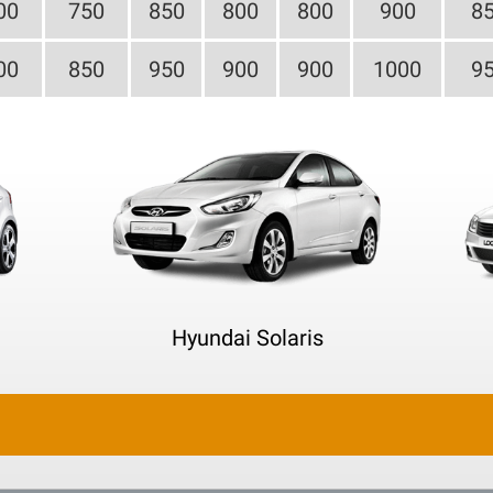
00
750
850
800
800
900
8
00
850
950
900
900
1000
9
Hyundai Solaris