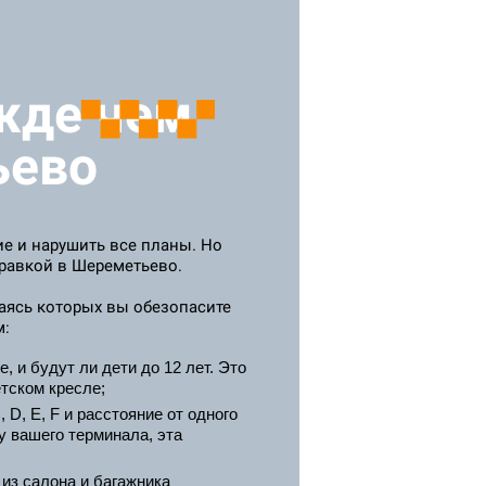
жде чем
ьево
ие и нарушить все планы. Но
правкой в Шереметьево.
аясь которых вы обезопасите
м:
 и будут ли дети до 12 лет. Это
тском кресле;
 D, E, F и расстояние от одного
у вашего терминала, эта
 из салона и багажника