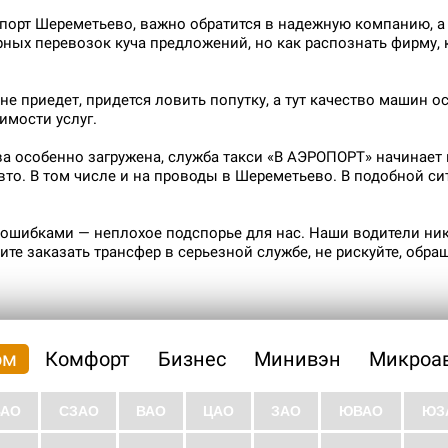
порт Шереметьево, важно обратится в надежную компанию, а э
рных перевозок куча предложений, но как распознать фирму, 
не приедет, придется ловить попутку, а тут качество машин о
имости услуг.
ва особенно загружена, служба такси «В АЭРОПОРТ» начинает
то. В том числе и на проводы в Шереметьево. В подобной си
 ошибками — неплохое подспорье для нас. Наши водители ни
те заказать трансфер в серьезной службе, не рискуйте, обращ
ом
Комфорт
Бизнес
Минивэн
Микроав
ВАО
СЗАО
ВАО
ЦАО
ЗАО
ЮВАО
ЮЗ