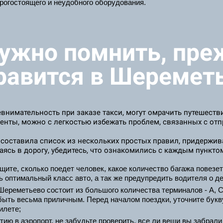
рогостоящего и неудобного оборудования.
нужно помнить, пре
равится в Шеремет
евнимательность при заказе такси, могут омрачить путешеств
енты, можно с легкостью избежать проблем, связанных с от
составила список из нескольких простых правил, придержив
аясь в дорогу, убедитесь, что ознакомились с каждым пункто
те, сколько поедет человек, какое количество багажа повезете,
 оптимальный класс авто, а так же предупредить водителя о де
Шереметьево состоит из большого количества терминалов - A, C,
быть весьма приличным. Перед началом поездки, уточните букв
илете;
ию в аэропорт, не забудьте проверить, все ли вещи вы забрали