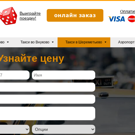
Оплати
Выиграйте
онлайн заказ
поездку!
ово
Такси во Внуково
Такси в Шереметьево
Аэропорт
Узнайте цену