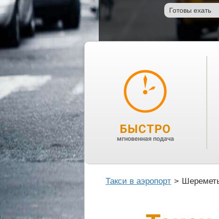
БЫСТРО
мгновенная подача
Такси в аэропорт
>
Шеремет