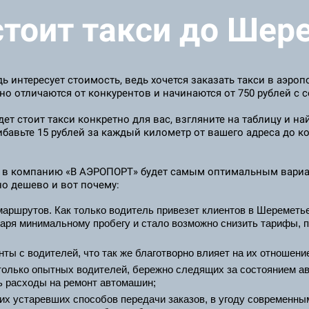
стоит такси до Шер
ь интересует стоимость, ведь хочется заказать такси в аэро
о отличаются от конкурентов и начинаются от 750 рублей с 
ет стоит такси конкретно для вас, взгляните на таблицу и на
бавьте 15 рублей за каждый километр от вашего адреса до к
ся в компанию «В АЭРОПОРТ» будет самым оптимальным вариа
но дешево и вот почему:
ршрутов. Как только водитель привезет клиентов в Шереметье
даря минимальному пробегу и стало возможно снизить тарифы, 
ты с водителей, что так же благотворно влияет на их отношени
олько опытных водителей, бережно следящих за состоянием ав
ь расходы на ремонт автомашин;
их устаревших способов передачи заказов, в угоду современны