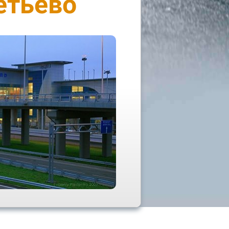
етьево