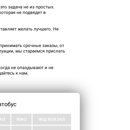
то задача не из простых.
которая не подведет в
ставляет желать лучшего. Не
 принимать срочные заказы, от
туации, мы стараемся прислать
когда не опаздывают и не
айтесь к нам.
тобус
АО
ЮАО
Ж/Д ВОКЗАЛ