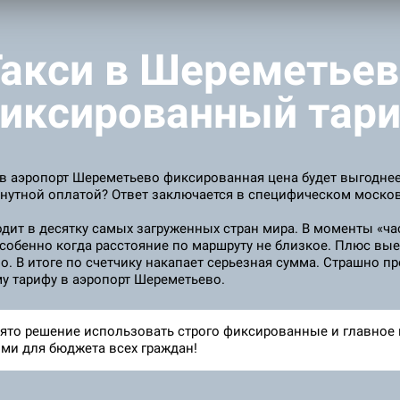
Такси в Шереметьев
иксированный тар
 в аэропорт Шереметьево фиксированная цена будет выгоднее
нутной оплатой? Ответ заключается в специфическом моско
одит в десятку самых загруженных стран мира. В моменты «ч
Особенно когда расстояние по маршруту не близкое. Плюс вы
о. В итоге по счетчику накапает серьезная сумма. Страшно пр
му тарифу в аэропорт Шереметьево.
ято решение использовать строго фиксированные и главное 
ми для бюджета всех граждан!